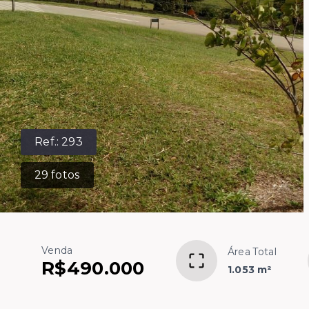
Ref.:
293
29
fotos
Venda
Área Total
R$490.000
1.053 m²