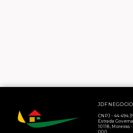
JDF NEGOCIO
CNPJ
-
44.494.
Estrada Governa
10118, Moreiras 
000