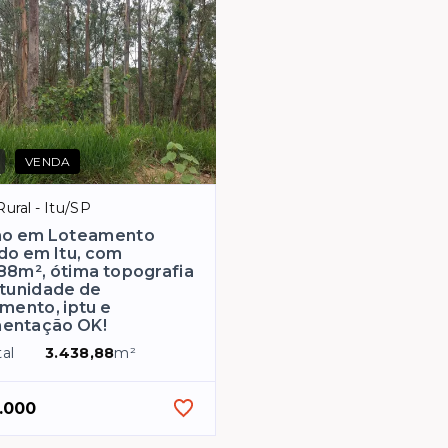
VENDA
ural - Itu/SP
no em Loteamento
do em Itu, com
88m², ótima topografia
tunidade de
imento, iptu e
entação OK!
al
3.438,88
m²
.000