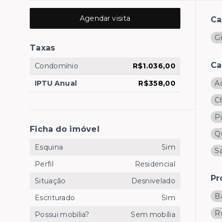
Agendar visita
Ca
G
Taxas
Ca
Condomínio
R$1.036,00
IPTU Anual
R$358,00
A
C
Pi
Ficha do imóvel
Q
Esquina
Sim
Sa
Perfil
Residencial
Pr
Situação
Desnivelado
B
Escriturado
Sim
R
Possui mobília?
Sem mobília