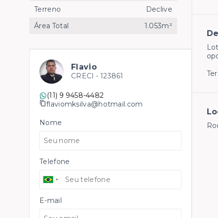
Terreno
Declive
Área Total
1.053m²
De
Lot
op
Flavio
Ter
CRECI -
123861
(11) 9 9458-4482
flaviomksilva@hotmail.com
Lo
Nome
Rod
Telefone
E-mail