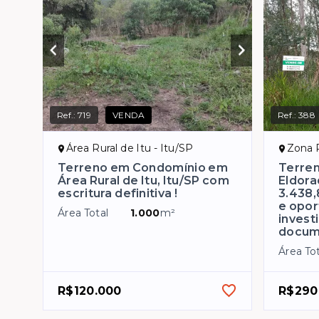
Ref.:
719
VENDA
Ref.:
388
Área Rural de Itu - Itu/SP
Zona R
Terreno em Condomínio em
Terre
Área Rural de Itu, Itu/SP com
Eldora
escritura definitiva !
3.438,
e opor
Área Total
1.000
m²
invest
docum
Área Tot
R$120.000
R$290