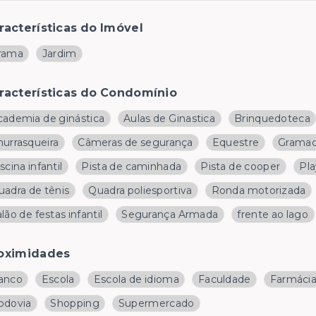
racterísticas do Imóvel
rama
Jardim
racterísticas do Condomínio
cademia de ginástica
Aulas de Ginastica
Brinquedoteca
hurrasqueira
Câmeras de segurança
Equestre
Grama
scina infantil
Pista de caminhada
Pista de cooper
Pl
uadra de tênis
Quadra poliesportiva
Ronda motorizada
lão de festas infantil
Segurança Armada
frente ao lago
oximidades
anco
Escola
Escola de idioma
Faculdade
Farmáci
odovia
Shopping
Supermercado