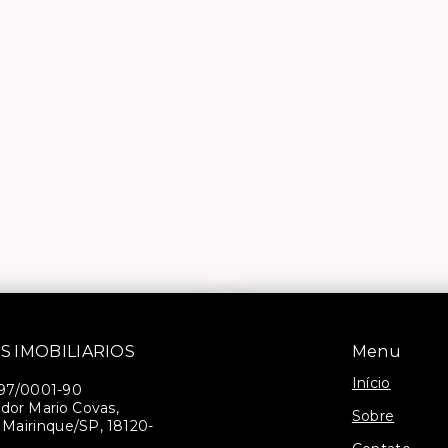
S IMOBILIARIOS
Menu
Início
397/0001-90
dor Mario Covas,
Sobre
- Mairinque/SP, 18120-