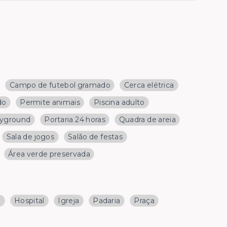
Campo de futebol gramado
Cerca elétrica
do
Permite animais
Piscina adulto
ayground
Portaria 24 horas
Quadra de areia
Sala de jogos
Salão de festas
Área verde preservada
a
Hospital
Igreja
Padaria
Praça