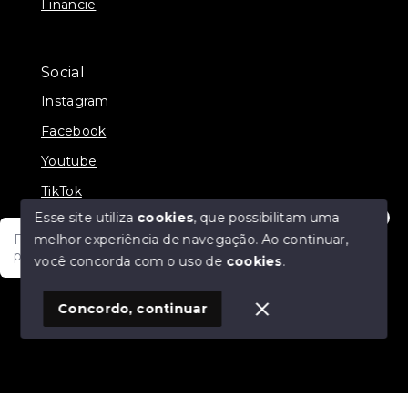
Financie
Social
Instagram
Facebook
Youtube
TikTok
Esse site utiliza
cookies
, que possibilitam uma
melhor experiência de navegação.
Ao continuar,
Fale com um de nossos consultores! Estamos
prontos para atende-lo e orienta-lo!
você concorda com o uso de
cookies
.
© Copyright 2026 - JDF NEGOCIOS IMOBILIARIOS -
Todos os direitos reservados
1
Concordo, continuar
SITE PARA IMOBILIARIA